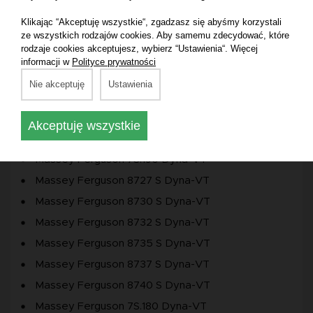
Massey Ferguson 8S.205 Dyna E-Power DCT
Klikając “Akceptuję wszystkie“, zgadzasz się abyśmy korzystali
Massey Ferguson 8S.225 Dyna E-Power DCT
ze wszystkich rodzajów cookies. Aby samemu zdecydować, które
rodzaje cookies akceptujesz, wybierz “Ustawienia“. Więcej
Massey Ferguson 8S.245 Dyna E-Power DCT
informacji w
Polityce prywatności
Massey Ferguson 8S.265 Dyna E-Power DCT
Nie akceptuję
Ustawienia
Massey Ferguson 7S.155 Dyna-6
Massey Ferguson 7S.155 Dyna-VT
Akceptuję wszystkie
Massey Ferguson 7S.180 Dyna-6
Massey Ferguson 7S.190 Dyna-VT
Massey Ferguson 8727 S Dyna-VT
Massey Ferguson 8730 S Dyna-VT
Massey Ferguson 8732 S Dyna-VT
Massey Ferguson 8735 S Dyna-VT
Massey Ferguson 8737 S Dyna-VT
Massey Ferguson 8740 S Dyna-VT
Massey Ferguson 7S.180 Dyna-VT