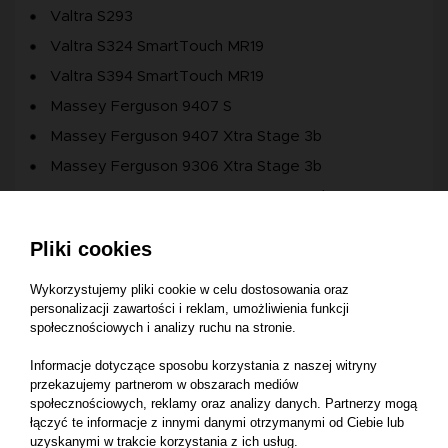
Valtra S293
Valtra S324 SmartTouch MR19
Valtra S394 SmartTouch MR19
Massey Ferguson 9407 S
Massey Ferguson 9407 Xtra Stage 3b
Massey Ferguson 9306 Xtra Stage 3b
Massey Ferguson 9407S Xtra Stage 3b
Massey Ferguson 7244 (2006-2011)
Pliki cookies
Massey Ferguson 9407 Telescopic Handler
Massey Ferguson 9306 Telescopic Handler
Wykorzystujemy pliki cookie w celu dostosowania oraz
personalizacji zawartości i reklam, umożliwienia funkcji
Massey Ferguson 8S.205 Dyna-7
społecznościowych i analizy ruchu na stronie.
Massey Ferguson 8S.225 Dyna-7
Informacje dotyczące sposobu korzystania z naszej witryny
Massey Ferguson 8S.245 Dyna-7
przekazujemy partnerom w obszarach mediów
społecznościowych, reklamy oraz analizy danych. Partnerzy mogą
Massey Ferguson 8S.265 Dyna-7
łączyć te informacje z innymi danymi otrzymanymi od Ciebie lub
Massey Ferguson 8S.205 Dyna-E-Power
uzyskanymi w trakcie korzystania z ich usług.