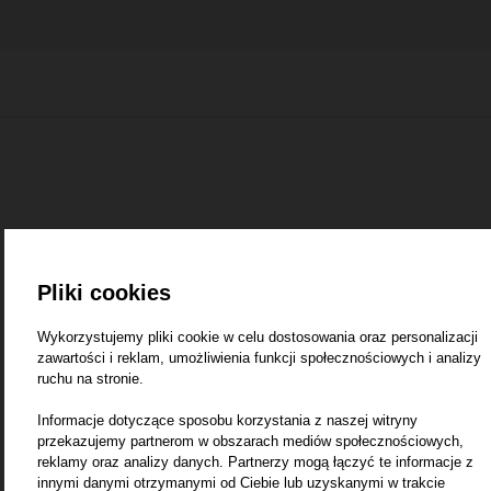
1
Pliki cookies
Wykorzystujemy pliki cookie w celu dostosowania oraz personalizacji
zawartości i reklam, umożliwienia funkcji społecznościowych i analizy
ruchu na stronie.
Informacje dotyczące sposobu korzystania z naszej witryny
przekazujemy partnerom w obszarach mediów społecznościowych,
reklamy oraz analizy danych. Partnerzy mogą łączyć te informacje z
innymi danymi otrzymanymi od Ciebie lub uzyskanymi w trakcie