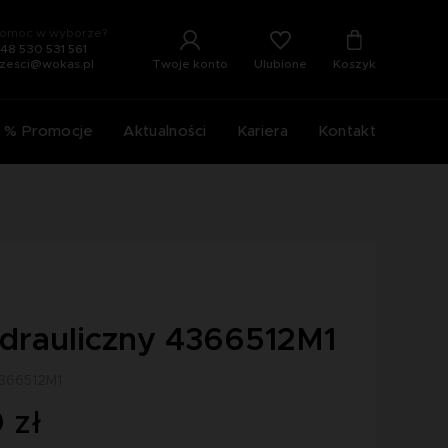
omoc w wyborze?
48 530 531 561
Ulubione
Twoje konto
Koszyk
zesci@wokas.pl
% Promocje
Aktualności
Kariera
Kontakt
hydrauliczny 4366512M1
4366512M1
 zł