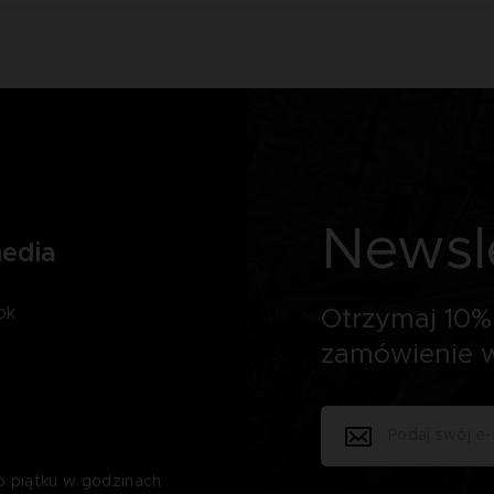
Newsl
media
ok
Otrzymaj 10% 
zamówienie w
o piątku w godzinach