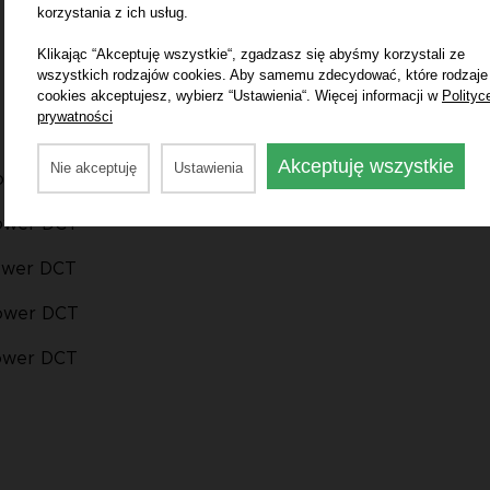
korzystania z ich usług.
Klikając “Akceptuję wszystkie“, zgadzasz się abyśmy korzystali ze
wszystkich rodzajów cookies. Aby samemu zdecydować, które rodzaje
cookies akceptujesz, wybierz “Ustawienia“. Więcej informacji w
Polityc
prywatności
Akceptuję wszystkie
Nie akceptuję
Ustawienia
ower
Power DCT
ower DCT
Power DCT
Power DCT