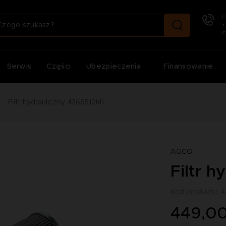
P
+
c
Serwis
Części
Ubezpieczenia
Finansowanie
Filtr hydrauliczny 4366512M1
AGCO
Filtr 
Kod produktu: 
449,00