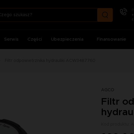
P
+
c
Serwis
Części
Ubezpieczenia
Finansowanie
Filtr odpowietrznika hydrauliki ACW3487760
AGCO
Filtr o
hydrau
Kod produktu: