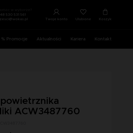
omoc w wyborze?
48 530 531 561
Ulubione
Twoje konto
Koszyk
zesci@wokas.pl
% Promocje
Aktualności
Kariera
Kontakt
dpowietrznika
liki ACW3487760
 ACW3487760