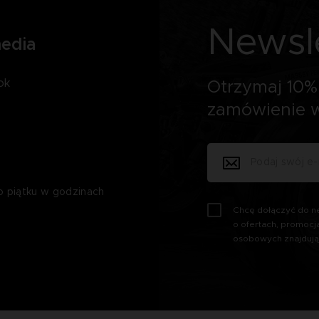
Newsl
media
ok
Otrzymaj 10% 
zamówienie w
o piątku w godzinach
Chcę dołączyć do ne
o ofertach, promocj
osobowych znajdują