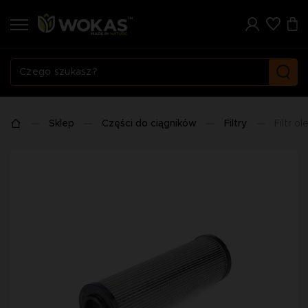
Sklep
Części do ciągników
Filtry
Filtr o