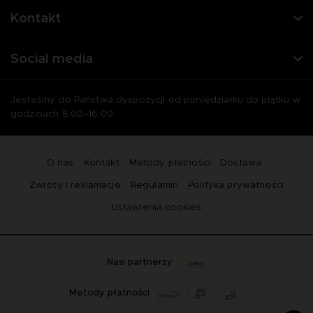
Kontakt
Social media
Jesteśmy do Państwa dyspozycji od poniedziałku do piątku w
godzinach 8:00–16:00
O nas
Kontakt
Metody płatności
Dostawa
Zwroty i reklamacje
Regulamin
Polityka prywatności
Ustawienia cookies
Nasi partnerzy
Metody płatności