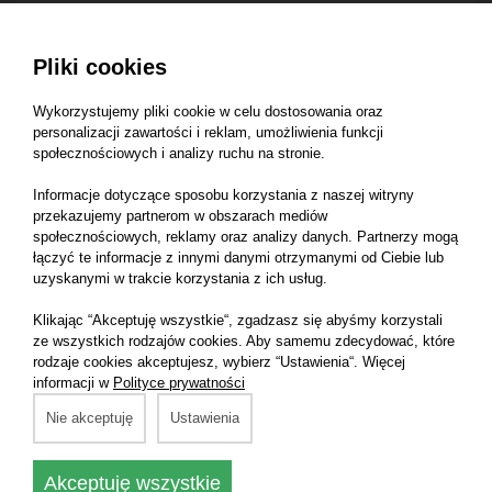
Oryginalne wkłady filtrujące AGCO Parts pomagają
chronić wrażliwe komponenty hydrauliczne,
Pliki cookies
jednocześnie obniżając koszty konserwacji i wydłużając
okres eksploatacji sprzętu. Wysokiej jakości materiały i
Wykorzystujemy pliki cookie w celu dostosowania oraz
personalizacji zawartości i reklam, umożliwienia funkcji
procesy inżynieryjne, takie jak metalowa plisowana
społecznościowych i analizy ruchu na stronie.
konstrukcja filtra i optymalny element uszczelniający,
maksymalizują niezawodność i trwałość dzięki
Informacje dotyczące sposobu korzystania z naszej witryny
przekazujemy partnerom w obszarach mediów
zwiększonej ochronie przed wnikaniem zanieczyszczeń.
społecznościowych, reklamy oraz analizy danych. Partnerzy mogą
łączyć te informacje z innymi danymi otrzymanymi od Ciebie lub
Numer katalogowy części:
4289990M1
uzyskanymi w trakcie korzystania z ich usług.
Producent części:
Agco
Klikając “Akceptuję wszystkie“, zgadzasz się abyśmy korzystali
ze wszystkich rodzajów cookies. Aby samemu zdecydować, które
rodzaje cookies akceptujesz, wybierz “Ustawienia“. Więcej
Marka:
Massey Ferguson, Valtra
informacji w
Polityce prywatności
Pasuje do maszyny:
Nie akceptuję
Ustawienia
Valtra S233
Akceptuję wszystkie