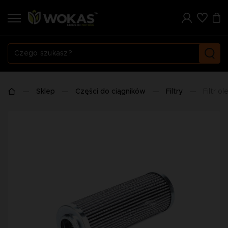
Sklep
Części do ciągników
Filtry
Filtr o