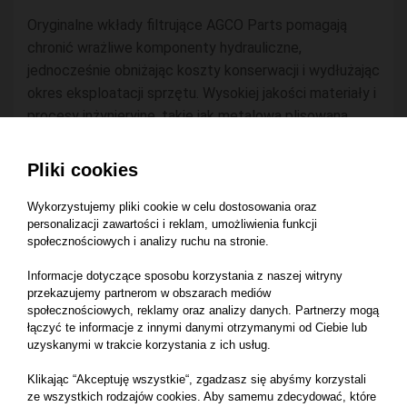
Oryginalne wkłady filtrujące AGCO Parts pomagają
chronić wrażliwe komponenty hydrauliczne,
jednocześnie obniżając koszty konserwacji i wydłużając
okres eksploatacji sprzętu. Wysokiej jakości materiały i
procesy inżynieryjne, takie jak metalowa plisowana
konstrukcja filtra i optymalny element uszczelniający,
maksymalizują niezawodność i trwałość dzięki
Pliki cookies
zwiększonej ochronie przed wnikaniem zanieczyszczeń.
Wykorzystujemy pliki cookie w celu dostosowania oraz
Numer katalogowy części:
ACP0329930
personalizacji zawartości i reklam, umożliwienia funkcji
społecznościowych i analizy ruchu na stronie.
Producent części:
Agco
Informacje dotyczące sposobu korzystania z naszej witryny
przekazujemy partnerom w obszarach mediów
Marka:
Massey Ferguson
społecznościowych, reklamy oraz analizy danych. Partnerzy mogą
łączyć te informacje z innymi danymi otrzymanymi od Ciebie lub
Pasuje do maszyny:
uzyskanymi w trakcie korzystania z ich usług.
Klikając “Akceptuję wszystkie“, zgadzasz się abyśmy korzystali
Massey Ferguson 3707 V
ze wszystkich rodzajów cookies. Aby samemu zdecydować, które