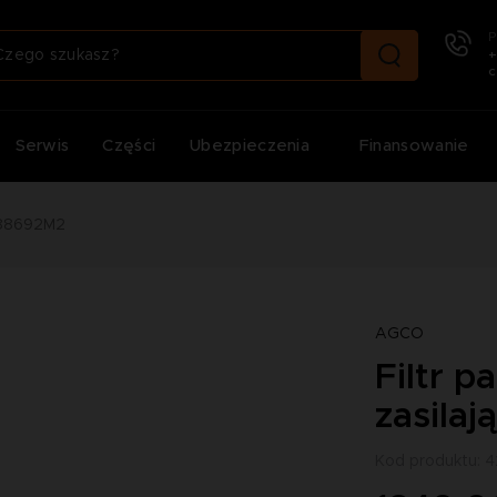
P
+
c
Serwis
Części
Ubezpieczenia
Finansowanie
4288692M2
AGCO
Filtr p
zasila
Kod produktu: