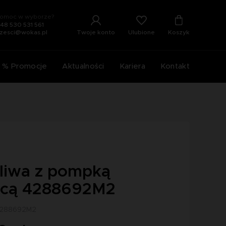
omoc w wyborze?
48 530 531 561
Ulubione
Twoje konto
Koszyk
zesci@wokas.pl
% Promocje
Aktualności
Kariera
Kontakt
aliwa z pompką
jącą 4288692M2
 4288692M2