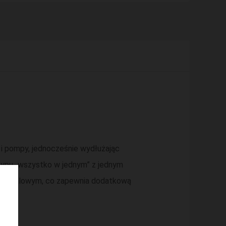
i pompy, jednocześnie wydłużając
typu „wszystko w jednym” z jednym
usem stalowym, co zapewnia dodatkową