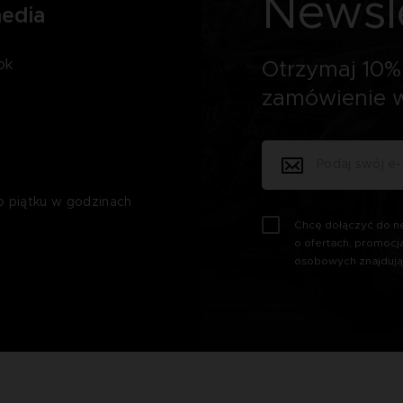
Newsl
media
ok
Otrzymaj 10% 
zamówienie w
o piątku w godzinach
Chcę dołączyć do ne
o ofertach, promocj
osobowych znajdują