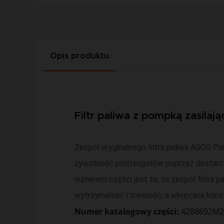
Opis produktu
Filtr paliwa z pompką zasila
Zespół oryginalnego filtra paliwa AGCO 
żywotność podzespołów poprzez dostarcza
numerem części jest to, że zespół filtra
wytrzymałość i trwałość, a wkręcana konst
Numer katalogowy części:
4288692M2