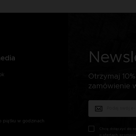
Newsl
media
ok
Otrzymaj 10% 
zamówienie w
o piątku w godzinach
Chcę dołączyć do ne
o ofertach, promocj