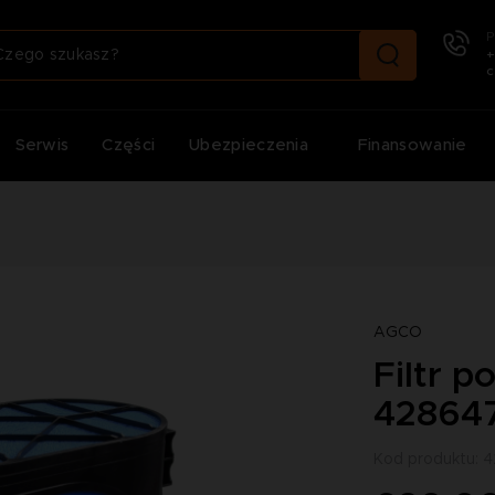
P
+
c
Serwis
Części
Ubezpieczenia
Finansowanie
2
AGCO
Filtr 
42864
Kod produktu: