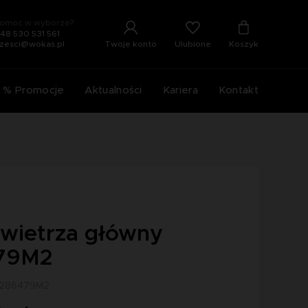
omoc w wyborze?
48 530 531 561
Ulubione
Twoje konto
Koszyk
zesci@wokas.pl
% Promocje
Aktualności
Kariera
Kontakt
powietrza główny
79M2
 4286479M2