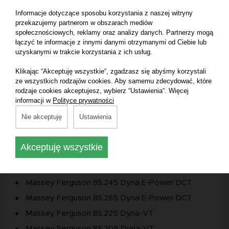
Producent części:
Massey Ferguson
Informacje dotyczące sposobu korzystania z naszej witryny
przekazujemy partnerom w obszarach mediów
Marka:
Massey Ferguson
społecznościowych, reklamy oraz analizy danych. Partnerzy mogą
łączyć te informacje z innymi danymi otrzymanymi od Ciebie lub
Pasuje do maszyny:
uzyskanymi w trakcie korzystania z ich usług.
Klikając “Akceptuję wszystkie“, zgadzasz się abyśmy korzystali
Massey Ferguson 8S.265 Dyna-7
ze wszystkich rodzajów cookies. Aby samemu zdecydować, które
rodzaje cookies akceptujesz, wybierz “Ustawienia“. Więcej
Massey Ferguson 8S.205 Dyna-7
informacji w
Polityce prywatności
Massey Ferguson 8S.225 Dyna-7
Nie akceptuję
Ustawienia
Massey Ferguson 8S.245 Dyna-7
Massey Ferguson 8S.205 Dyna-E-Power
Akceptuję wszystkie
Massey Ferguson 8S.205 Dyna E-Power DCT
Massey Ferguson 8S.225 Dyna E-Power DCT
Massey Ferguson 8S.245 Dyna E-Power DCT
Massey Ferguson 8S.265 Dyna E-Power DCT
Massey Ferguson 8S.225 Dyna-VT
Massey Ferguson 8S.205 Dyna-VT