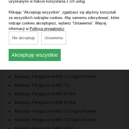
uzyskanymi w trakcie korzystania z ich usług.
Massey Ferguson 6245 2WD
Klikając “Akceptuję wszystkie“, zgadzasz się abyśmy korzystali
Massey Ferguson 6235 2WD
ze wszystkich rodzajów cookies. Aby samemu zdecydować, które
rodzaje cookies akceptujesz, wybierz “Ustawienia“. Więcej
Massey Ferguson 8170 4WD
informacji w
Polityce prywatności
Massey Ferguson 3065 2WD
Nie akceptuję
Ustawienia
Massey Ferguson 3065 4WD
Massey Ferguson 5445
Akceptuję wszystkie
Massey Ferguson MF 5455
Massey Ferguson 6497 T2 Agco Power
Massey Ferguson 6499 T2 Agco Power
Massey Ferguson 6485 T2
Massey Ferguson 6497 XTRA
Massey Ferguson 6499 XTRA
Massey Ferguson 6495 T3 Agco Power
Massey Ferguson 6499 T3 Agco Power
Massey Ferguson 5460 SISU