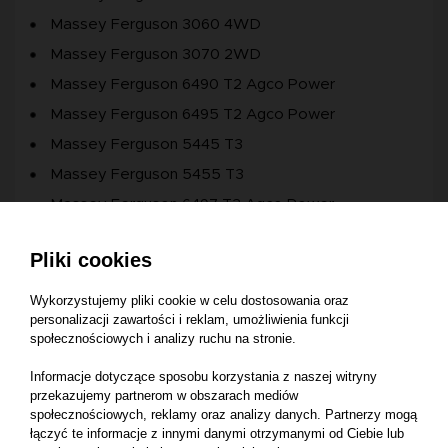
Massey Ferguson 3060 4WD
Massey Ferguson 3070 2WD
Massey Ferguson 6490 T2 Agco Power
Massey Ferguson 6495 T2 Agco Power
Massey Ferguson 5445 T3
Massey Ferguson 5455 T3
Massey Ferguson 6497 T3 Agco Power
Massey Ferguson 6110 4WD
Pliki cookies
Massey Ferguson 6120 2WD
Massey Ferguson 6130 4WD
Wykorzystujemy pliki cookie w celu dostosowania oraz
personalizacji zawartości i reklam, umożliwienia funkcji
Massey Ferguson 6140 4WD
społecznościowych i analizy ruchu na stronie.
Massey Ferguson 8250 2WD
Informacje dotyczące sposobu korzystania z naszej witryny
Massey Ferguson 8280 4WD
przekazujemy partnerom w obszarach mediów
Massey Ferguson 8270 4WD
społecznościowych, reklamy oraz analizy danych. Partnerzy mogą
łączyć te informacje z innymi danymi otrzymanymi od Ciebie lub
Massey Ferguson 8220 2WD