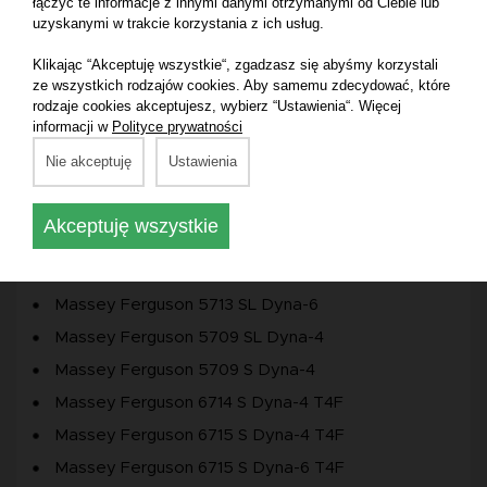
łączyć te informacje z innymi danymi otrzymanymi od Ciebie lub
Massey Ferguson 5713 S Dyna-4
uzyskanymi w trakcie korzystania z ich usług.
Massey Ferguson 5713 SL Dyna-4
Klikając “Akceptuję wszystkie“, zgadzasz się abyśmy korzystali
Massey Ferguson 5710 SL Dyna-6
ze wszystkich rodzajów cookies. Aby samemu zdecydować, które
rodzaje cookies akceptujesz, wybierz “Ustawienia“. Więcej
Massey Ferguson 5710 S Dyna-6
informacji w
Polityce prywatności
Massey Ferguson 5711 S Dyna-6
Nie akceptuję
Ustawienia
Massey Ferguson 5711 SL Dyna-6
Massey Ferguson 5712 SL Dyna-6
Akceptuję wszystkie
Massey Ferguson 5712 S Dyna-6
Massey Ferguson 5713 S Dyna-6
Massey Ferguson 5713 SL Dyna-6
Massey Ferguson 5709 SL Dyna-4
Massey Ferguson 5709 S Dyna-4
Massey Ferguson 6714 S Dyna-4 T4F
Massey Ferguson 6715 S Dyna-4 T4F
Massey Ferguson 6715 S Dyna-6 T4F