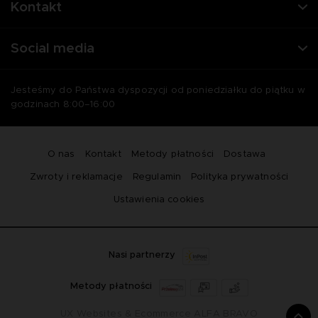
Kontakt
Social media
Jesteśmy do Państwa dyspozycji od poniedziałku do piątku w
godzinach 8:00–16:00
O nas
Kontakt
Metody płatności
Dostawa
Zwroty i reklamacje
Regulamin
Polityka prywatności
Ustawienia cookies
Nasi partnerzy
Metody płatności
UX Websites & Ecommerce
ALFA BRAVO