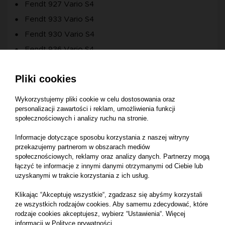
Fendt 927 Vario S4
Fendt 933 Vario S4
Fendt 930 Vario S4
Fendt 936 Vario S4
Fendt 824 Vario S4
Pliki cookies
Fendt 822 Vario S4
Fendt 826 Vario S4
Wykorzystujemy pliki cookie w celu dostosowania oraz
personalizacji zawartości i reklam, umożliwienia funkcji
Fendt 720 Vario S4
społecznościowych i analizy ruchu na stronie.
Fendt 722 Vario S4
Informacje dotyczące sposobu korzystania z naszej witryny
Fendt 716 Vario S4
przekazujemy partnerom w obszarach mediów
Fendt 714 Vario S4
społecznościowych, reklamy oraz analizy danych. Partnerzy mogą
łączyć te informacje z innymi danymi otrzymanymi od Ciebie lub
Fendt 718 Vario S4
uzyskanymi w trakcie korzystania z ich usług.
Fendt 936 Vario SCR
Klikając “Akceptuję wszystkie“, zgadzasz się abyśmy korzystali
Fendt 939 Vario S4
ze wszystkich rodzajów cookies. Aby samemu zdecydować, które
rodzaje cookies akceptujesz, wybierz “Ustawienia“. Więcej
Fendt 824 Vario SCR
informacji w
Polityce prywatności