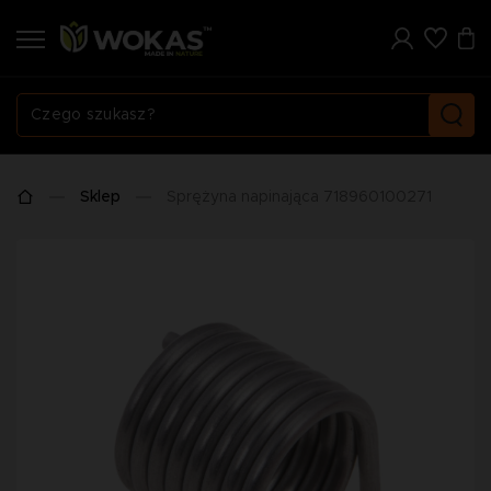
Sklep
Sprężyna napinająca 718960100271