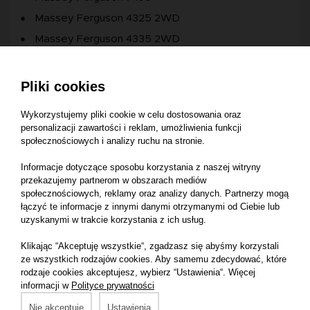
Massey Ferguson 4325 2WD
Massey Ferguson 4335 2WD
Massey Ferguson 4345 2WD
Massey Ferguson 4345 4WD
Pliki cookies
Massey Ferguson 4355 4WD
Wykorzystujemy pliki cookie w celu dostosowania oraz
Massey Ferguson 4360 2WD
personalizacji zawartości i reklam, umożliwienia funkcji
społecznościowych i analizy ruchu na stronie.
Massey Ferguson 4365 4WD
Massey Ferguson 4370 4WD
Informacje dotyczące sposobu korzystania z naszej witryny
przekazujemy partnerom w obszarach mediów
Massey Ferguson 6460 T3 Agco Power
społecznościowych, reklamy oraz analizy danych. Partnerzy mogą
Massey Ferguson 5470 T3
łączyć te informacje z innymi danymi otrzymanymi od Ciebie lub
uzyskanymi w trakcie korzystania z ich usług.
Massey Ferguson 5480 T3
Klikając “Akceptuję wszystkie“, zgadzasz się abyśmy korzystali
Massey Ferguson 6480 T3 Perkins
ze wszystkich rodzajów cookies. Aby samemu zdecydować, które
Massey Ferguson 6455 T3 Perkins
rodzaje cookies akceptujesz, wybierz “Ustawienia“. Więcej
informacji w
Polityce prywatności
Massey Ferguson 5460 SISU
Nie akceptuję
Ustawienia
Massey Ferguson 6110 2WD