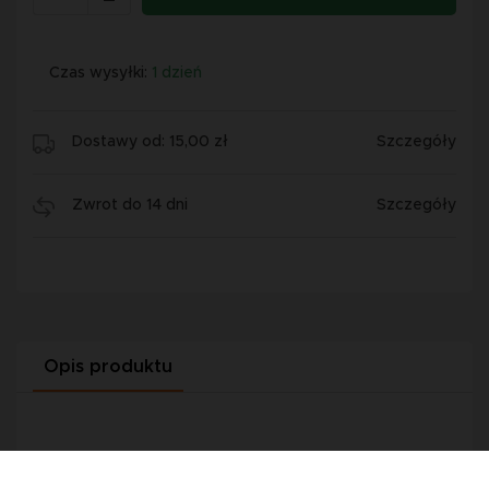
Czas wysyłki:
1 dzień
Dostawy od: 15,00 zł
Szczegóły
Zwrot do 14 dni
Szczegóły
Opis produktu
Prowadnica śruby amortyzacji kabiny