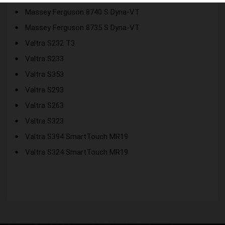
Massey Ferguson 8740 S Dyna-VT
Massey Ferguson 8735 S Dyna-VT
Valtra S232 T3
Valtra S233
Valtra S353
Valtra S293
Valtra S263
Valtra S323
Valtra S394 SmartTouch MR19
Valtra S324 SmartTouch MR19