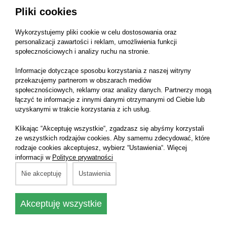
ACW0157040
Pliki cookies
Numer katalogowy części:
ACW0157040
Wykorzystujemy pliki cookie w celu dostosowania oraz
Kategoria:
Kabina
personalizacji zawartości i reklam, umożliwienia funkcji
społecznościowych i analizy ruchu na stronie.
Producent części:
Agco
Informacje dotyczące sposobu korzystania z naszej witryny
przekazujemy partnerom w obszarach mediów
Marka:
Massey Ferguson
społecznościowych, reklamy oraz analizy danych. Partnerzy mogą
łączyć te informacje z innymi danymi otrzymanymi od Ciebie lub
Pasuje do maszyny:
uzyskanymi w trakcie korzystania z ich usług.
Klikając “Akceptuję wszystkie“, zgadzasz się abyśmy korzystali
Massey Ferguson 8737 S
ze wszystkich rodzajów cookies. Aby samemu zdecydować, które
Massey Ferguson 8737 MR
rodzaje cookies akceptujesz, wybierz “Ustawienia“. Więcej
informacji w
Polityce prywatności
Massey Ferguson 8727
Nie akceptuję
Ustawienia
Massey Ferguson 8737 S Dyna-VT
Massey Ferguson 8730 S Dyna-VT
Akceptuję wszystkie
Massey Ferguson 8727 S Dyna-VT
Massey Ferguson 8732 S Dyna-VT