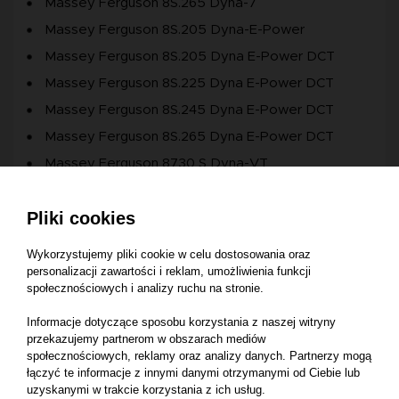
Massey Ferguson 8S.265 Dyna-7
Massey Ferguson 8S.205 Dyna-E-Power
Massey Ferguson 8S.205 Dyna E-Power DCT
Massey Ferguson 8S.225 Dyna E-Power DCT
Massey Ferguson 8S.245 Dyna E-Power DCT
Massey Ferguson 8S.265 Dyna E-Power DCT
Massey Ferguson 8730 S Dyna-VT
Massey Ferguson 8732 S Dyna-VT
Pliki cookies
Massey Ferguson 8735 S Dyna-VT
Massey Ferguson 8740 S Dyna-VT
Wykorzystujemy pliki cookie w celu dostosowania oraz
Massey Ferguson 7718 S Dyna-6 T5
personalizacji zawartości i reklam, umożliwienia funkcji
społecznościowych i analizy ruchu na stronie.
Massey Ferguson 7716 S Dyna-VT T5
Informacje dotyczące sposobu korzystania z naszej witryny
Massey Ferguson 7719 S Dyna-VT T5
przekazujemy partnerom w obszarach mediów
Massey Ferguson 8727 S Dyna-VT
społecznościowych, reklamy oraz analizy danych. Partnerzy mogą
łączyć te informacje z innymi danymi otrzymanymi od Ciebie lub
Massey Ferguson 8737 S Dyna-VT
uzyskanymi w trakcie korzystania z ich usług.