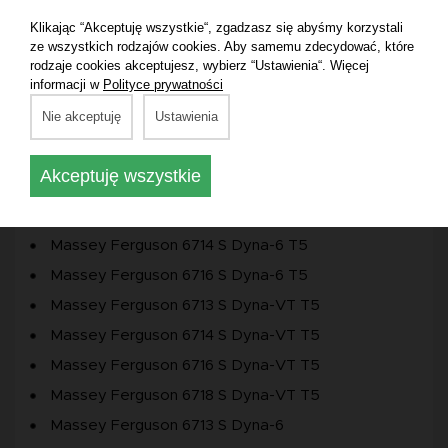
Massey Ferguson 7715 S Dyna-6 T5
Klikając “Akceptuję wszystkie“, zgadzasz się abyśmy korzystali
Massey Ferguson 7716 S Dyna-6 T5
ze wszystkich rodzajów cookies. Aby samemu zdecydować, które
rodzaje cookies akceptujesz, wybierz “Ustawienia“. Więcej
Massey Ferguson 7715 S Dyna-VT T5
informacji w
Polityce prywatności
Massey Ferguson 7718 S Dyna-VT T5
Nie akceptuję
Ustawienia
Massey Ferguson 5420 T3
Massey Ferguson 5430 T3
Akceptuję wszystkie
Massey Ferguson 8727
Massey Ferguson 7726 Dyna-VT
Massey Ferguson 6714 S Dyna-6 T5
Massey Ferguson 6716 S Dyna-6 T5
Massey Ferguson 6713 S Dyna-VT T5
Massey Ferguson 6714 S Dyna-VT T5
Massey Ferguson 6716 S Dyna-VT T5
Massey Ferguson 6718 S Dyna-VT T5
Massey Ferguson 6713 S Dyna-6