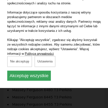
społecznościowych i analizy ruchu na stronie.
Massey Ferguson 6490 T2 Agco Power
Massey Ferguson 6485 T2
Informacje dotyczące sposobu korzystania z naszej witryny
przekazujemy partnerom w obszarach mediów
Massey Ferguson 6445 T2
społecznościowych, reklamy oraz analizy danych. Partnerzy mogą
Massey Ferguson 6455 T2 Perkins
łączyć te informacje z innymi danymi otrzymanymi od Ciebie lub
uzyskanymi w trakcie korzystania z ich usług.
Massey Ferguson 6460 T2 Perkins
Massey Ferguson 6470 T2 Perkins
Klikając “Akceptuję wszystkie“, zgadzasz się abyśmy korzystali
ze wszystkich rodzajów cookies. Aby samemu zdecydować, które
Massey Ferguson 5470
rodzaje cookies akceptujesz, wybierz “Ustawienia“. Więcej
informacji w
Polityce prywatności
Massey Ferguson 5455 T3
Massey Ferguson 6485 T3
Nie akceptuję
Ustawienia
Massey Ferguson 6470 T3 Agco Power
Akceptuję wszystkie
Massey Ferguson 6460 T3 Agco Power
Massey Ferguson 6475 T3
Massey Ferguson 6480 T3 Perkins
Massey Ferguson 6445 T3 Perkins
Massey Ferguson 6455 T3 Perkins