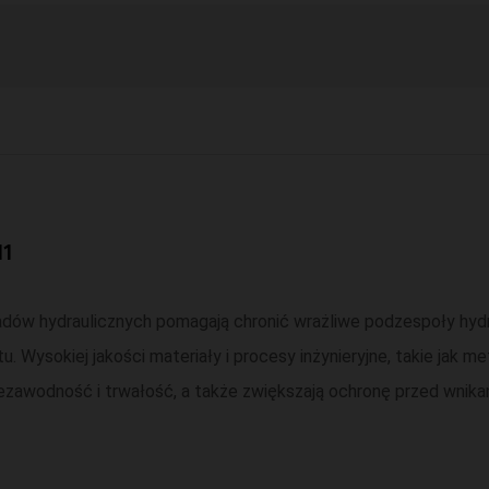
M1
adów hydraulicznych pomagają chronić wrażliwe podzespoły hydr
 Wysokiej jakości materiały i procesy inżynieryjne, takie jak met
iezawodność i trwałość, a także zwiększają ochronę przed wnik