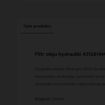
Opis produktu
Filtr oleju hydrauliki 4312614
Oryginalne wkłady filtracyjne AGCO do ukł
konserwacji i wydłużając żywotność sprzętu.
optymalne uszczelnienie, maksymalizują n
Długość:
250mm