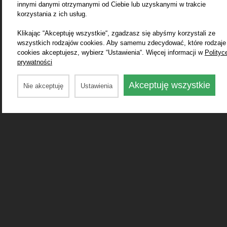
innymi danymi otrzymanymi od Ciebie lub uzyskanymi w trakcie
korzystania z ich usług.
Klikając “Akceptuję wszystkie“, zgadzasz się abyśmy korzystali ze
wszystkich rodzajów cookies. Aby samemu zdecydować, które rodzaje
cookies akceptujesz, wybierz “Ustawienia“. Więcej informacji w
Polityc
prywatności
Akceptuję wszystkie
Nie akceptuję
Ustawienia