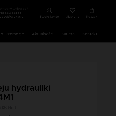
omoc w wyborze?
48 530 531 561
Ulubione
Twoje konto
Koszyk
zesci@wokas.pl
% Promocje
Aktualności
Kariera
Kontakt
leju hydrauliki
4M1
4312614m1