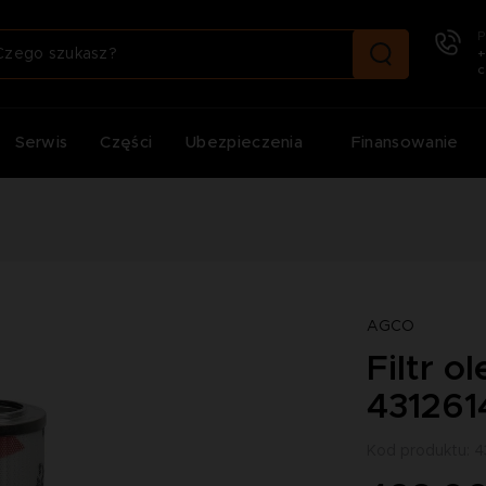
P
+
c
Serwis
Części
Ubezpieczenia
Finansowanie
AGCO
Filtr o
431261
Kod produktu: 