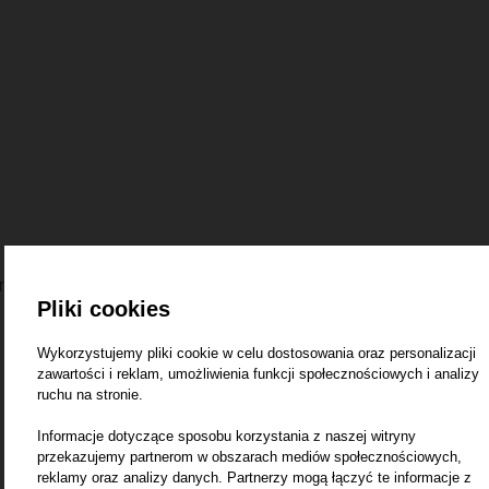
r
Pliki cookies
Wykorzystujemy pliki cookie w celu dostosowania oraz personalizacji
zawartości i reklam, umożliwienia funkcji społecznościowych i analizy
ruchu na stronie.
Informacje dotyczące sposobu korzystania z naszej witryny
przekazujemy partnerom w obszarach mediów społecznościowych,
reklamy oraz analizy danych. Partnerzy mogą łączyć te informacje z