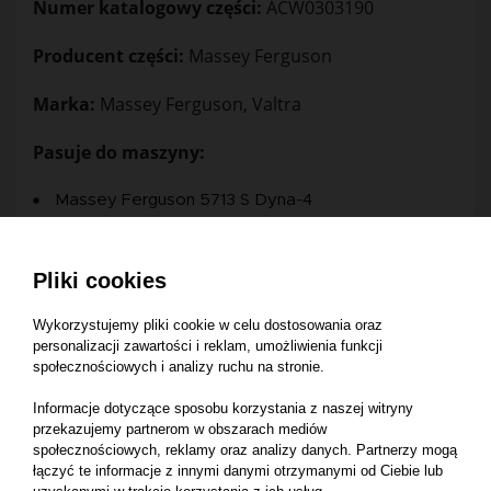
Numer katalogowy części:
ACW0303190
Producent części:
Massey Ferguson
Marka:
Massey Ferguson, Valtra
Pasuje do maszyny:
Massey Ferguson 5713 S Dyna-4
Massey Ferguson 5713 SL Dyna-4
Massey Ferguson 5712 S Dyna-4
Pliki cookies
Massey Ferguson 5712 SL Dyna-4
Wykorzystujemy pliki cookie w celu dostosowania oraz
Massey Ferguson 5711 SL Dyna-4
personalizacji zawartości i reklam, umożliwienia funkcji
Massey Ferguson 5711 S Dyna-4
społecznościowych i analizy ruchu na stronie.
Massey Ferguson 5612 Dyna-4
Informacje dotyczące sposobu korzystania z naszej witryny
przekazujemy partnerom w obszarach mediów
Massey Ferguson 5711 S Dyna-6
społecznościowych, reklamy oraz analizy danych. Partnerzy mogą
Massey Ferguson 5711 SL Dyna-6
łączyć te informacje z innymi danymi otrzymanymi od Ciebie lub