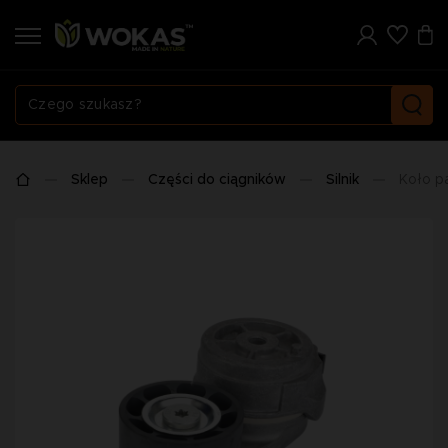
Sklep
Części do ciągników
Silnik
Koło 