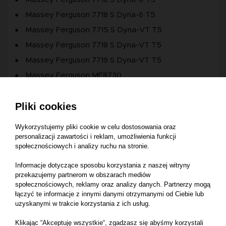
Massey Ferguson 7718 S Dyna-6 T5
Massey Ferguson 7715 S Dyna-VT T5
Massey Ferguson 7718 S Dyna-VT T5
Massey Ferguson 7719 S Dyna-VT T5
Massey Ferguson MF8730
Massey Ferguson MF8732
Pliki cookies
Massey Ferguson 6713 S Dyna-VT T5
Massey Ferguson 6715 S Dyna-VT T5
Wykorzystujemy pliki cookie w celu dostosowania oraz
Massey Ferguson MF8727
personalizacji zawartości i reklam, umożliwienia funkcji
społecznościowych i analizy ruchu na stronie.
Massey Ferguson MF8735
Informacje dotyczące sposobu korzystania z naszej witryny
Massey Ferguson 8737 S
przekazujemy partnerom w obszarach mediów
Massey Ferguson 6716 S Dyna-VT T5
społecznościowych, reklamy oraz analizy danych. Partnerzy mogą
łączyć te informacje z innymi danymi otrzymanymi od Ciebie lub
Massey Ferguson 8S.265 Dyna-7
uzyskanymi w trakcie korzystania z ich usług.
Massey Ferguson MF6713 S Dyna-6 T5
Klikając “Akceptuję wszystkie“, zgadzasz się abyśmy korzystali