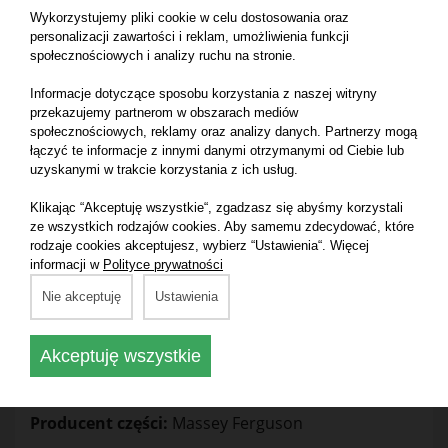
Zaprojektowana do profesjonalnego użytku w
Wykorzystujemy pliki cookie w celu dostosowania oraz
powlekaniu powierzchni metalowych farba w aerozolu
personalizacji zawartości i reklam, umożliwienia funkcji
jest szybkoschnąca i ma dobrze zrównoważoną
społecznościowych i analizy ruchu na stronie.
konsystencję, dzięki czemu idealnie nadaje się do
Informacje dotyczące sposobu korzystania z naszej witryny
dotykania małych obszarów lub napraw. Nadaje się
przekazujemy partnerom w obszarach mediów
również do stosowania w maszynach budowlanych oraz
społecznościowych, reklamy oraz analizy danych. Partnerzy mogą
innych materiałach żelaznych i stalowych.
łączyć te informacje z innymi danymi otrzymanymi od Ciebie lub
uzyskanymi w trakcie korzystania z ich usług.
Odporność na promieniowanie UV
Klikając “Akceptuję wszystkie“, zgadzasz się abyśmy korzystali
Odporność na warunki pogodowe / wodę
ze wszystkich rodzajów cookies. Aby samemu zdecydować, które
Gładka i trwała
rodzaje cookies akceptujesz, wybierz “Ustawienia“. Więcej
informacji w
Polityce prywatności
Zalecany aerozol primera, jeśli wymagane jest
Nie akceptuję
Ustawienia
zalewanie
Dostępne w aerozolu 400 ml
Akceptuję wszystkie
Numer katalogowy części:
3931697M7
Producent części:
Massey Ferguson