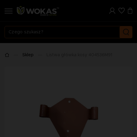
Sklep
Listwa główka kosy 404536M91