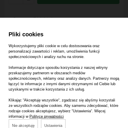
Czas wysyłki:
1 dzień
Pliki cookies
Dostawy od: 15,00 zł
Szczegóły
Wykorzystujemy pliki cookie w celu dostosowania oraz
personalizacji zawartości i reklam, umożliwienia funkcji
Zwrot do 14 dni
Szczegóły
społecznościowych i analizy ruchu na stronie.
Informacje dotyczące sposobu korzystania z naszej witryny
przekazujemy partnerom w obszarach mediów
społecznościowych, reklamy oraz analizy danych. Partnerzy mogą
łączyć te informacje z innymi danymi otrzymanymi od Ciebie lub
uzyskanymi w trakcie korzystania z ich usług.
Opis produktu
Klikając “Akceptuję wszystkie“, zgadzasz się abyśmy korzystali
ze wszystkich rodzajów cookies. Aby samemu zdecydować, które
rodzaje cookies akceptujesz, wybierz “Ustawienia“. Więcej
informacji w
Polityce prywatności
Listwa główka kosy 404536M91
Nie akceptuję
Ustawienia