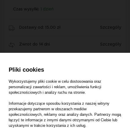
Czas wysyłki:
1 dzień
Dostawy od: 15,00 zł
Szczegóły
Zwrot do 14 dni
Szczegóły
Pliki cookies
Wykorzystujemy pliki cookie w celu dostosowania oraz
personalizacji zawartości i reklam, umożliwienia funkcji
Opis produktu
społecznościowych i analizy ruchu na stronie.
Informacje dotyczące sposobu korzystania z naszej witryny
przekazujemy partnerom w obszarach mediów
Łożysko 0922-40-10-00
społecznościowych, reklamy oraz analizy danych. Partnerzy mogą
łączyć te informacje z innymi danymi otrzymanymi od Ciebie lub
Numer katalogowy części:
0922-40-10-00
uzyskanymi w trakcie korzystania z ich usług.