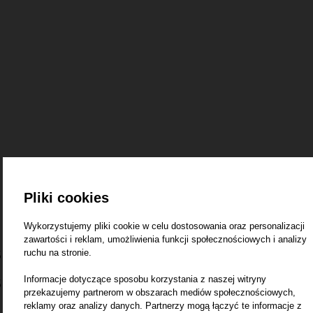
Pliki cookies
Wykorzystujemy pliki cookie w celu dostosowania oraz personalizacji
zawartości i reklam, umożliwienia funkcji społecznościowych i analizy
ruchu na stronie.
5
Informacje dotyczące sposobu korzystania z naszej witryny
5
przekazujemy partnerom w obszarach mediów społecznościowych,
reklamy oraz analizy danych. Partnerzy mogą łączyć te informacje z