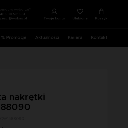
omoc w wyborze?
48 530 531 561
Ulubione
Twoje konto
Koszyk
zesci@wokas.pl
% Promocje
Aktualności
Kariera
Kontakt
a nakrętki
88090
 ACW1588090