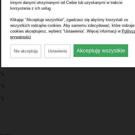
5
innymi danymi otrzymanymi od Ciebie lub uzyskanymi w trakcie
korzystania z ich usług.
5
Klikając “Akceptuję wszystkie“, zgadzasz się abyśmy korzystali ze
5
wszystkich rodzajów cookies. Aby samemu zdecydować, które rodzaje
cookies akceptujesz, wybierz “Ustawienia“. Więcej informacji w
Polityc
prywatności
T5
T5
Akceptuję wszystkie
Nie akceptuję
Ustawienia
 T5
T5
T5
T5