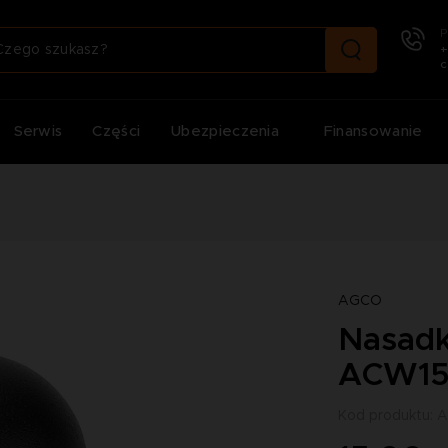
P
+
c
Serwis
Części
Ubezpieczenia
Finansowanie
AGCO
Nasadk
ACW15
Kod produktu: