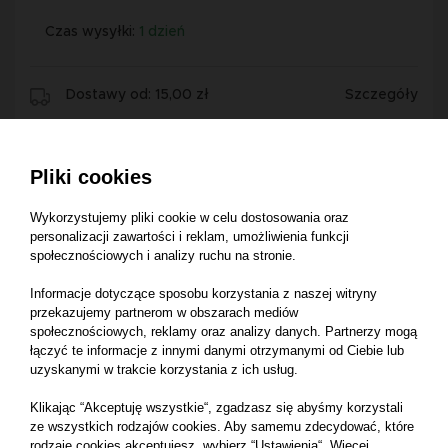
Czas wysyłki:
1 dzień
Dostawy od: 15,00 zł
Szczegóły
Zwrot do 14 dni
Szczegóły
Pliki cookies
Wykorzystujemy pliki cookie w celu dostosowania oraz
personalizacji zawartości i reklam, umożliwienia funkcji
społecznościowych i analizy ruchu na stronie.
Informacje dotyczące sposobu korzystania z naszej witryny
Opis produktu
przekazujemy partnerom w obszarach mediów
społecznościowych, reklamy oraz analizy danych. Partnerzy mogą
łączyć te informacje z innymi danymi otrzymanymi od Ciebie lub
uzyskanymi w trakcie korzystania z ich usług.
O-ring FEL109563
Klikając “Akceptuję wszystkie“, zgadzasz się abyśmy korzystali
Numer katalogowy części:
FEL109563
ze wszystkich rodzajów cookies. Aby samemu zdecydować, które
rodzaje cookies akceptujesz, wybierz “Ustawienia“. Więcej