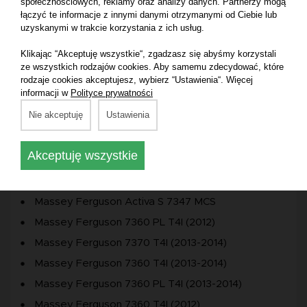
społecznościowych, reklamy oraz analizy danych. Partnerzy mogą
łączyć te informacje z innymi danymi otrzymanymi od Ciebie lub
Massey Ferguson Beta 7370 PLI
uzyskanymi w trakcie korzystania z ich usług.
Massey Ferguson 7347 S (2012-2014)
Klikając “Akceptuję wszystkie“, zgadzasz się abyśmy korzystali
Massey Ferguson 7360 T4F (2018-2021)
ze wszystkich rodzajów cookies. Aby samemu zdecydować, które
Massey Ferguson 7347 S T4F (2018-2021)
rodzaje cookies akceptujesz, wybierz “Ustawienia“. Więcej
informacji w
Polityce prywatności
Massey Ferguson 7370 T4I (2012)
Nie akceptuję
Ustawienia
Massey Ferguson 7360 PL/PLI T4F (2018-2021)
Massey Ferguson 7345 S (2011-2014)
Akceptuję wszystkie
Massey Ferguson Activa S 7345 MCS
Massey Ferguson 7360 PLI T4I (2013-2014)
Massey Ferguson Activa S 7347 MCS
Massey Ferguson 7360 PL T4I (2012)
Massey Ferguson 7370 T4I (2013-2014)
Massey Ferguson 7360 T4I (2013-2014)
Massey Ferguson 7360 PL T4I (2013-2014)
Massey Ferguson 7360 T4I (2012)