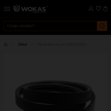
Sklep
Pasek klinowy ACW0366960