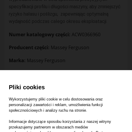
specyfikacji profilu i długości maszyny, aby zmniejszyć
ryzyko hałasu i poślizgu, zapewniając optymalną
wydajność podczas całego okresu eksploatacji.
Numer katalogowy części:
ACW0366960
Producent części:
Massey Ferguson
Marka:
Massey Ferguson
Pasuje do maszyny:
Massey Ferguson 7265 (2009-2011)
Pliki cookies
Massey Ferguson 7370 T4F (2018-2021)
Wykorzystujemy pliki cookie w celu dostosowania oraz
Massey Ferguson 7347 S MCS (2012-2014)
personalizacji zawartości i reklam, umożliwienia funkcji
społecznościowych i analizy ruchu na stronie.
Massey Ferguson 7370 PLI (2017)
Massey Ferguson 7345 S T4F (2018-2021)
Informacje dotyczące sposobu korzystania z naszej witryny
przekazujemy partnerom w obszarach mediów
Massey Ferguson 7345 S MCS (2011-2014)