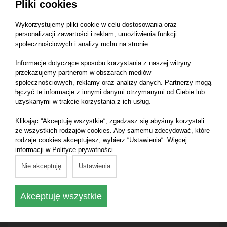
Pliki cookies
Massey Ferguson 397 4WD
Massey Ferguson 3065 2WD
Wykorzystujemy pliki cookie w celu dostosowania oraz
personalizacji zawartości i reklam, umożliwienia funkcji
Massey Ferguson 354F 2WD
społecznościowych i analizy ruchu na stronie.
Massey Ferguson 364F 4WD
Informacje dotyczące sposobu korzystania z naszej witryny
Massey Ferguson 384S 2WD
przekazujemy partnerom w obszarach mediów
Massey Ferguson 390T 2WD
społecznościowych, reklamy oraz analizy danych. Partnerzy mogą
łączyć te informacje z innymi danymi otrzymanymi od Ciebie lub
Massey Ferguson 390T 4WD
uzyskanymi w trakcie korzystania z ich usług.
Massey Ferguson 362 2WD
Klikając “Akceptuję wszystkie“, zgadzasz się abyśmy korzystali
Massey Ferguson 362 4WD
ze wszystkich rodzajów cookies. Aby samemu zdecydować, które
rodzaje cookies akceptujesz, wybierz “Ustawienia“. Więcej
Massey Ferguson 3050 4WD
informacji w
Polityce prywatności
Massey Ferguson 3060 2WD
Nie akceptuję
Ustawienia
Massey Ferguson 3060 4WD
Massey Ferguson 3085 4WD
Akceptuję wszystkie
Massey Ferguson 6110 4WD
Massey Ferguson 6130 4WD