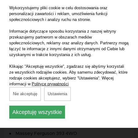
Massey Ferguson 6235 4WD
Wykorzystujemy pliki cookie w celu dostosowania oraz
Massey Ferguson 350 2WD
personalizacji zawartości i reklam, umożliwienia funkcji
społecznościowych i analizy ruchu na stronie.
Massey Ferguson 350 4WD
Informacje dotyczące sposobu korzystania z naszej witryny
Massey Ferguson 375 2WD
przekazujemy partnerom w obszarach mediów
Massey Ferguson 390 2WD
społecznościowych, reklamy oraz analizy danych. Partnerzy mogą
łączyć te informacje z innymi danymi otrzymanymi od Ciebie lub
Massey Ferguson 398 2WD
uzyskanymi w trakcie korzystania z ich usług.
Massey Ferguson 399 4WD
Klikając “Akceptuję wszystkie“, zgadzasz się abyśmy korzystali
Massey Ferguson 174S
ze wszystkich rodzajów cookies. Aby samemu zdecydować, które
rodzaje cookies akceptujesz, wybierz “Ustawienia“. Więcej
Massey Ferguson 194F
informacji w
Polityce prywatności
Massey Ferguson 3090 2WD
Nie akceptuję
Ustawienia
Massey Ferguson 360 2WD
Massey Ferguson 164V 4WD
Akceptuję wszystkie
Massey Ferguson 355 4WD
Massey Ferguson 373 4WD
Massey Ferguson 393 4WD