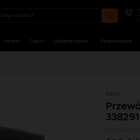
P
+
c
Serwis
Części
Ubezpieczenia
Finansowanie
AGCO
Przewó
33829
Kod produktu: 