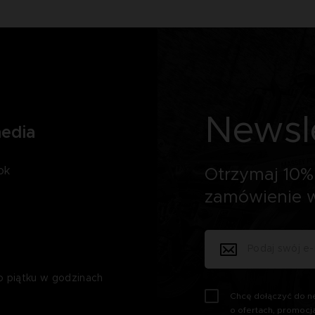
Newsl
media
ok
Otrzymaj 10% 
zamówienie w
o piątku w godzinach
Chcę dołączyć do ne
o ofertach, promocj