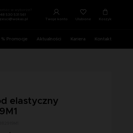
omoc w wyborze?
48 530 531 561
Ulubione
Twoje konto
Koszyk
zesci@wokas.pl
% Promocje
Aktualności
Kariera
Kontakt
d elastyczny
19M1
3382919M1