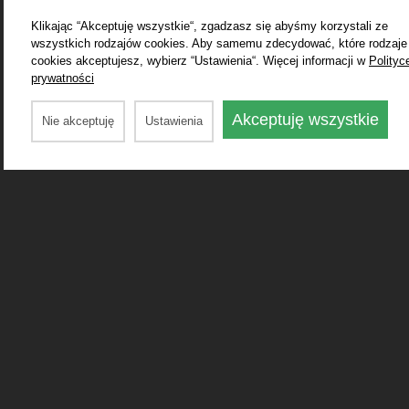
Klikając “Akceptuję wszystkie“, zgadzasz się abyśmy korzystali ze
wszystkich rodzajów cookies. Aby samemu zdecydować, które rodzaje
cookies akceptujesz, wybierz “Ustawienia“. Więcej informacji w
Polityc
prywatności
Akceptuję wszystkie
Nie akceptuję
Ustawienia