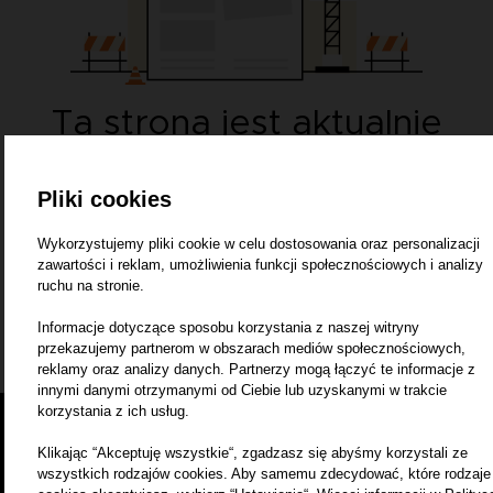
Ta strona jest aktualnie
w przygotowaniu
Zapraszamy wkrótce
Pliki cookies
Wykorzystujemy pliki cookie w celu dostosowania oraz personalizacji
Wróć na stronę główną
zawartości i reklam, umożliwienia funkcji społecznościowych i analizy
ruchu na stronie.
Informacje dotyczące sposobu korzystania z naszej witryny
przekazujemy partnerom w obszarach mediów społecznościowych,
reklamy oraz analizy danych. Partnerzy mogą łączyć te informacje z
innymi danymi otrzymanymi od Ciebie lub uzyskanymi w trakcie
korzystania z ich usług.
Klikając “Akceptuję wszystkie“, zgadzasz się abyśmy korzystali ze
wszystkich rodzajów cookies. Aby samemu zdecydować, które rodzaje