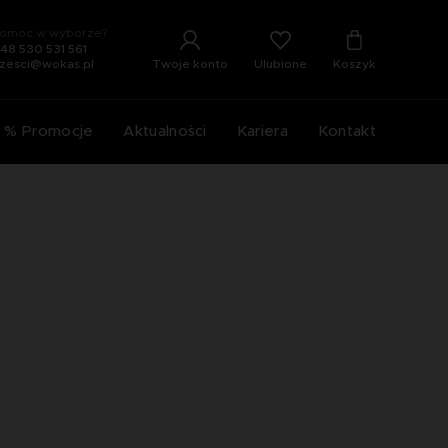
omoc w wyborze?
48 530 531 561
Ulubione
Twoje konto
Koszyk
zesci@wokas.pl
% Promocje
Aktualności
Kariera
Kontakt