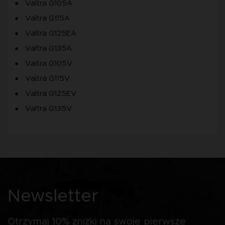
Valtra G105A
Valtra G115A
Valtra G125EA
Valtra G135A
Valtra G105V
Valtra G115V
Valtra G125EV
Valtra G135V
Newsletter
Otrzymaj 10% zniżki na swoje pierwsze