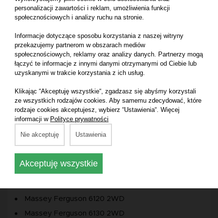
personalizacji zawartości i reklam, umożliwienia funkcji
Massey Ferguson 5470 T3
społecznościowych i analizy ruchu na stronie.
Massey Ferguson 5480 T3
Informacje dotyczące sposobu korzystania z naszej witryny
Massey Ferguson 6475 T3
przekazujemy partnerom w obszarach mediów
Massey Ferguson 6445 T3 Perkins
społecznościowych, reklamy oraz analizy danych. Partnerzy mogą
łączyć te informacje z innymi danymi otrzymanymi od Ciebie lub
Massey Ferguson 6455 T3 Perkins
uzyskanymi w trakcie korzystania z ich usług.
Massey Ferguson 5465 T3
Klikając “Akceptuję wszystkie“, zgadzasz się abyśmy korzystali
Massey Ferguson 6497 T3 Agco Power
ze wszystkich rodzajów cookies. Aby samemu zdecydować, które
rodzaje cookies akceptujesz, wybierz “Ustawienia“. Więcej
Massey Ferguson 3085 2WD
informacji w
Polityce prywatności
Massey Ferguson 3635 2WD
Nie akceptuję
Ustawienia
Massey Ferguson 3635 4WD
Massey Ferguson 3120 2WD
Akceptuję wszystkie
Massey Ferguson 3075 2WD
Massey Ferguson 3075 4WD
Massey Ferguson 6120 2WD
Massey Ferguson 6130 2WD