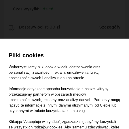
Czas wysyłki:
1 dzień
Dostawy od: 15,00 zł
Szczegóły
Zwrot do 14 dni
Szczegóły
Pliki cookies
Wykorzystujemy pliki cookie w celu dostosowania oraz
personalizacji zawartości i reklam, umożliwienia funkcji
społecznościowych i analizy ruchu na stronie.
Opis produktu
Informacje dotyczące sposobu korzystania z naszej witryny
przekazujemy partnerom w obszarach mediów
społecznościowych, reklamy oraz analizy danych. Partnerzy mogą
łączyć te informacje z innymi danymi otrzymanymi od Ciebie lub
uzyskanymi w trakcie korzystania z ich usług.
Sprzęgło 4285398M1
Numer katalogowy części:
4285398M1
Klikając “Akceptuję wszystkie“, zgadzasz się abyśmy korzystali
ze wszystkich rodzajów cookies. Aby samemu zdecydować, które