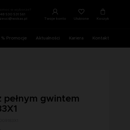
omoc w wyborze?
48 530 531 561
Ulubione
Twoje konto
Koszyk
zesci@wokas.pl
% Promocje
Aktualności
Kariera
Kontakt
z pełnym gwintem
83X1
3009183X1