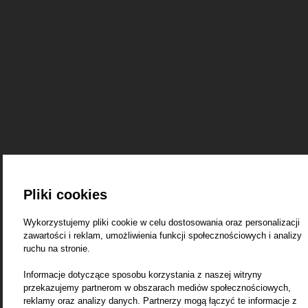
Pliki cookies
Wykorzystujemy pliki cookie w celu dostosowania oraz personalizacji
zawartości i reklam, umożliwienia funkcji społecznościowych i analizy
ruchu na stronie.
Informacje dotyczące sposobu korzystania z naszej witryny
przekazujemy partnerom w obszarach mediów społecznościowych,
reklamy oraz analizy danych. Partnerzy mogą łączyć te informacje z