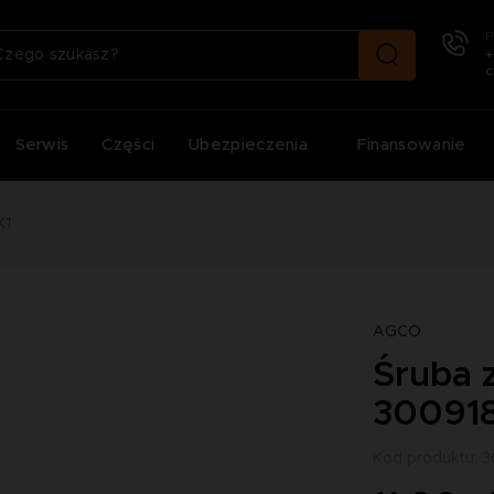
P
+
c
Serwis
Części
Ubezpieczenia
Finansowanie
X1
AGCO
Śruba 
30091
Kod produktu: 