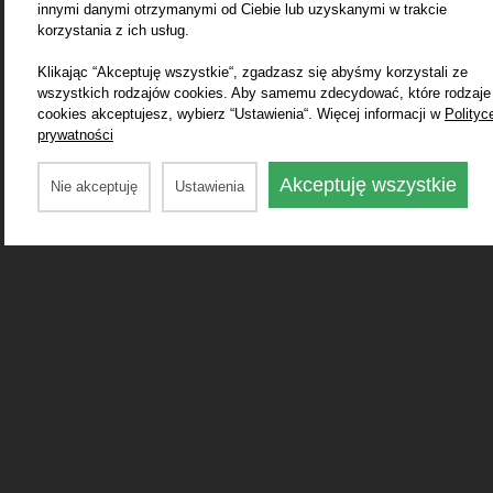
innymi danymi otrzymanymi od Ciebie lub uzyskanymi w trakcie
korzystania z ich usług.
Klikając “Akceptuję wszystkie“, zgadzasz się abyśmy korzystali ze
wszystkich rodzajów cookies. Aby samemu zdecydować, które rodzaje
cookies akceptujesz, wybierz “Ustawienia“. Więcej informacji w
Polityc
prywatności
Akceptuję wszystkie
Nie akceptuję
Ustawienia