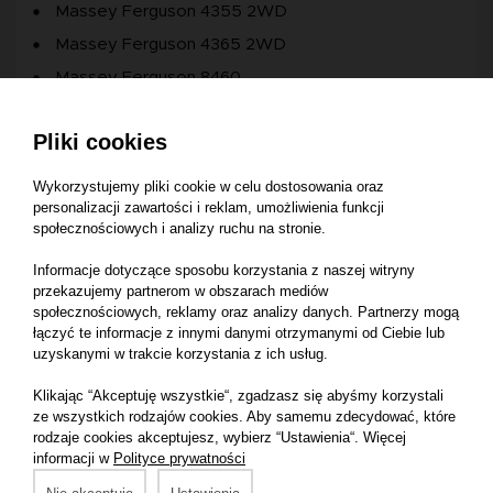
Massey Ferguson 4355 2WD
Massey Ferguson 4365 2WD
Massey Ferguson 8460
Massey Ferguson 8470
Pliki cookies
Massey Ferguson 8480
Massey Ferguson 8450 XTRA
Wykorzystujemy pliki cookie w celu dostosowania oraz
personalizacji zawartości i reklam, umożliwienia funkcji
Massey Ferguson 5470 SISU
społecznościowych i analizy ruchu na stronie.
Massey Ferguson 4225 4WD
Informacje dotyczące sposobu korzystania z naszej witryny
Massey Ferguson 4235 2WD
przekazujemy partnerom w obszarach mediów
Massey Ferguson 4235 4WD
społecznościowych, reklamy oraz analizy danych. Partnerzy mogą
łączyć te informacje z innymi danymi otrzymanymi od Ciebie lub
Massey Ferguson 4245 4WD
uzyskanymi w trakcie korzystania z ich usług.
Massey Ferguson 4255 4WD
Klikając “Akceptuję wszystkie“, zgadzasz się abyśmy korzystali
Massey Ferguson 4260 2WD
ze wszystkich rodzajów cookies. Aby samemu zdecydować, które
rodzaje cookies akceptujesz, wybierz “Ustawienia“. Więcej
Massey Ferguson 4260 4WD
informacji w
Polityce prywatności
Massey Ferguson 4265 2WD