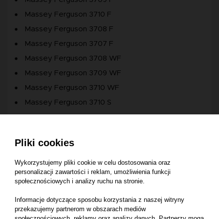
Massey Ferguson 3710 F
Massey Ferguson 3708 F
Massey Ferguson 3707 F
Massey Ferguson 3708 WF
Massey Ferguson 3709 WF
Massey Ferguson 3710 WF
Massey Ferguson 3710 S
Massey Ferguson 3708 S
Massey Ferguson 3707 S
Pliki cookies
Massey Ferguson 3707 WF
Massey Ferguson 3709 S
Wykorzystujemy pliki cookie w celu dostosowania oraz
personalizacji zawartości i reklam, umożliwienia funkcji
Massey Ferguson 3709 V
społecznościowych i analizy ruchu na stronie.
Massey Ferguson 3708 V
Informacje dotyczące sposobu korzystania z naszej witryny
Massey Ferguson 3708AL TRACTOR FPT ENG.
przekazujemy partnerom w obszarach mediów
64KW
społecznościowych, reklamy oraz analizy danych. Partnerzy mogą