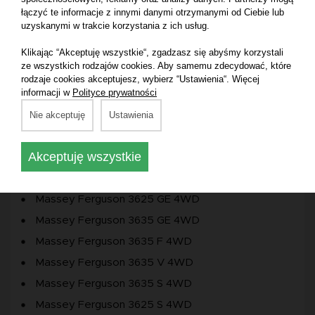
łączyć te informacje z innymi danymi otrzymanymi od Ciebie lub
Massey Ferguson 3709AL TRACTOR FPT ENG.
uzyskanymi w trakcie korzystania z ich usług.
71KW
Klikając “Akceptuję wszystkie“, zgadzasz się abyśmy korzystali
Massey Ferguson 3707AL TRACTOR FPT ENG.
ze wszystkich rodzajów cookies. Aby samemu zdecydować, które
55KW
rodzaje cookies akceptujesz, wybierz “Ustawienia“. Więcej
informacji w
Polityce prywatności
Massey Ferguson 3710 GE
Nie akceptuję
Ustawienia
Massey Ferguson 3708 GE
Massey Ferguson 3709 GE
Akceptuję wszystkie
Massey Ferguson 3707 GE
Massey Ferguson 3707 V
Massey Ferguson 3625 GE 4WD
Massey Ferguson 3635 GE 4WD
Massey Ferguson 3635 F 4WD
Massey Ferguson 3635 V 4WD
Massey Ferguson 3635 S 4WD
Massey Ferguson 3625 S 4WD