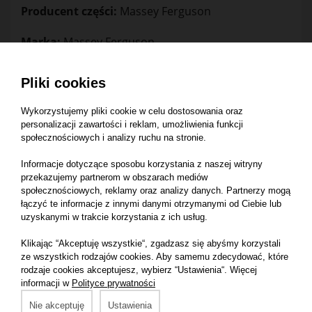
Producent części:
Massey Ferguson
Marka:
Massey Ferguson
Pasuje do maszyny:
Pliki cookies
Massey Ferguson 6120 2WD
Wykorzystujemy pliki cookie w celu dostosowania oraz
Massey Ferguson 6140 2WD
personalizacji zawartości i reklam, umożliwienia funkcji
społecznościowych i analizy ruchu na stronie.
Massey Ferguson 6150 4WD
Informacje dotyczące sposobu korzystania z naszej witryny
Massey Ferguson 6160 2WD
przekazujemy partnerom w obszarach mediów
Massey Ferguson 6170 4WD
społecznościowych, reklamy oraz analizy danych. Partnerzy mogą
łączyć te informacje z innymi danymi otrzymanymi od Ciebie lub
Massey Ferguson 6180 2WD
uzyskanymi w trakcie korzystania z ich usług.
Massey Ferguson 8110 4WD
Klikając “Akceptuję wszystkie“, zgadzasz się abyśmy korzystali
Massey Ferguson 8140 2WD
ze wszystkich rodzajów cookies. Aby samemu zdecydować, które
rodzaje cookies akceptujesz, wybierz “Ustawienia“. Więcej
Massey Ferguson 8150 2WD
informacji w
Polityce prywatności
Massey Ferguson 8160 4WD
Nie akceptuję
Ustawienia
Massey Ferguson 6110 2WD