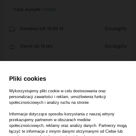
Czas wysyłki:
1 dzień
Dostawy od: 15,00 zł
Szczegóły
Zwrot do 14 dni
Szczegóły
Pliki cookies
Wykorzystujemy pliki cookie w celu dostosowania oraz
Opis produktu
personalizacji zawartości i reklam, umożliwienia funkcji
społecznościowych i analizy ruchu na stronie.
Informacje dotyczące sposobu korzystania z naszej witryny
Wkład filtra D45110080
przekazujemy partnerom w obszarach mediów
społecznościowych, reklamy oraz analizy danych. Partnerzy mogą
Pełny zespół hydrauliczny z odlewaną aluminiową
łączyć te informacje z innymi danymi otrzymanymi od Ciebie lub
głowicą i korpusem stalowym zapewnia wytrzymałość i