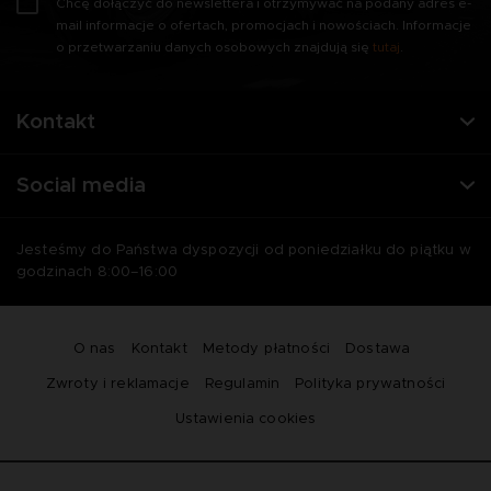
Chcę dołączyć do newslettera i otrzymywać na podany adres e-
mail informacje o ofertach, promocjach i nowościach. Informacje
o przetwarzaniu danych osobowych znajdują się
tutaj
.
Kontakt
Social media
Jesteśmy do Państwa dyspozycji od poniedziałku do piątku w
godzinach 8:00–16:00
O nas
Kontakt
Metody płatności
Dostawa
Zwroty i reklamacje
Regulamin
Polityka prywatności
Ustawienia cookies