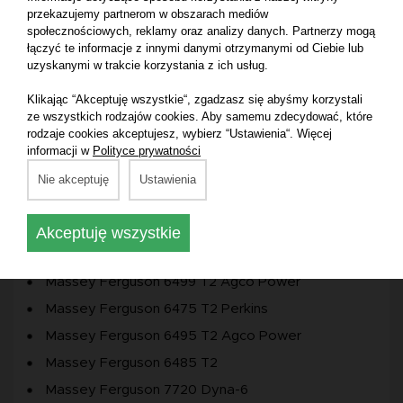
Massey Ferguson 6713 S Dyna-4
przekazujemy partnerom w obszarach mediów
społecznościowych, reklamy oraz analizy danych. Partnerzy mogą
Massey Ferguson 6715 S Dyna-4 T4F
łączyć te informacje z innymi danymi otrzymanymi od Ciebie lub
uzyskanymi w trakcie korzystania z ich usług.
Massey Ferguson 6714 S Dyna-6
Massey Ferguson 6714 S Dyna-6 T4F
Klikając “Akceptuję wszystkie“, zgadzasz się abyśmy korzystali
ze wszystkich rodzajów cookies. Aby samemu zdecydować, które
Massey Ferguson 6715 S Dyna-6 T4F
rodzaje cookies akceptujesz, wybierz “Ustawienia“. Więcej
Massey Ferguson 6716 S Dyna-6 T4F
informacji w
Polityce prywatności
Massey Ferguson 5445
Nie akceptuję
Ustawienia
Massey Ferguson 5455
Massey Ferguson 5460
Akceptuję wszystkie
Massey Ferguson 6497 T2 Agco Power
Massey Ferguson 6499 T2 Agco Power
Massey Ferguson 6475 T2 Perkins
Massey Ferguson 6495 T2 Agco Power
Massey Ferguson 6485 T2
Massey Ferguson 7720 Dyna-6