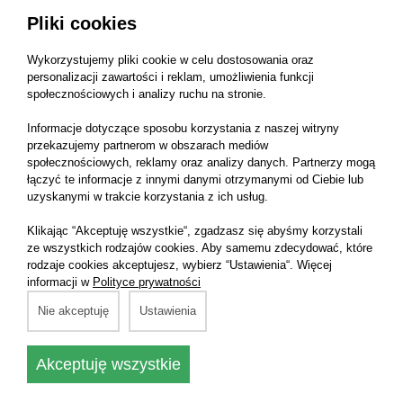
Massey Ferguson 7716 S Dyna-VT T5
Pliki cookies
Massey Ferguson 7718 S Dyna-VT T5
Wykorzystujemy pliki cookie w celu dostosowania oraz
Massey Ferguson 7719 S Dyna-VT T5
personalizacji zawartości i reklam, umożliwienia funkcji
Massey Ferguson 8732
społecznościowych i analizy ruchu na stronie.
Massey Ferguson 8737 S
Informacje dotyczące sposobu korzystania z naszej witryny
przekazujemy partnerom w obszarach mediów
Massey Ferguson 7720 Dyna-6
społecznościowych, reklamy oraz analizy danych. Partnerzy mogą
Massey Ferguson 7724 Dyna-6
łączyć te informacje z innymi danymi otrzymanymi od Ciebie lub
uzyskanymi w trakcie korzystania z ich usług.
Massey Ferguson 7720 Dyna-VT
Massey Ferguson 7724 Dyna-VT
Klikając “Akceptuję wszystkie“, zgadzasz się abyśmy korzystali
ze wszystkich rodzajów cookies. Aby samemu zdecydować, które
Massey Ferguson 7726 Dyna-VT
rodzaje cookies akceptujesz, wybierz “Ustawienia“. Więcej
Massey Ferguson 7715 Dyna-6
informacji w
Polityce prywatności
Massey Ferguson 7715 Dyna-VT
Nie akceptuję
Ustawienia
Massey Ferguson 6712 S Dyna-4
Massey Ferguson 6715 S Dyna-4 T4F
Akceptuję wszystkie
Massey Ferguson 6713 S Dyna-6