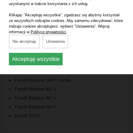
38-00
uzyskanymi w trakcie korzystania z ich usług.
Numer katalogowy części:
0926-81-38-00
Klikając “Akceptuję wszystkie“, zgadzasz się abyśmy korzystali
ze wszystkich rodzajów cookies. Aby samemu zdecydować, które
Producent części:
Massey Ferguson
rodzaje cookies akceptujesz, wybierz “Ustawienia“. Więcej
informacji w
Polityce prywatności
Marka:
Massey Ferguson, Fendt
Nie akceptuję
Ustawienia
Pasuje do maszyny:
Akceptuję wszystkie
Fendt 2125 F
Fendt Rotana 160 V Combi
Fendt Rotana 130 F Combi
Fendt Rotana 160 V
Fendt Rotana 180 V
Fendt Rotana 130 F
Fendt 1125 F