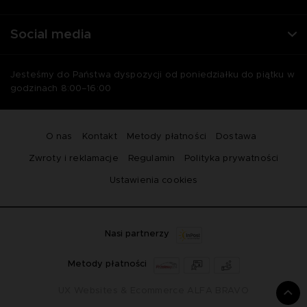
Social media
Jesteśmy do Państwa dyspozycji od poniedziałku do piątku w
godzinach 8:00–16:00
O nas
Kontakt
Metody płatności
Dostawa
Zwroty i reklamacje
Regulamin
Polityka prywatności
Ustawienia cookies
Nasi partnerzy
Metody płatności
UX Websites & Ecommerce
ALFA BRAVO