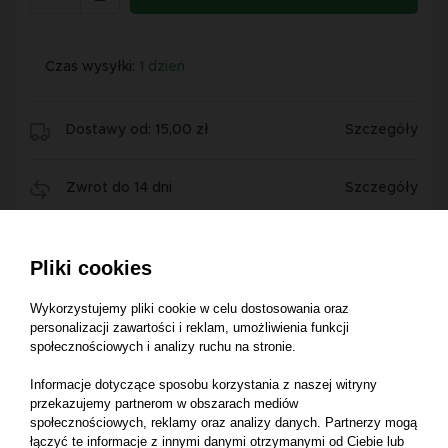
Czas wysyłki:
1 dzień
Dostawy od: 15,00 zł
Szczegóły
Zwrot do 14 dni
Szczegóły
Pliki cookies
Wykorzystujemy pliki cookie w celu dostosowania oraz
personalizacji zawartości i reklam, umożliwienia funkcji
Opis produktu
społecznościowych i analizy ruchu na stronie.
Informacje dotyczące sposobu korzystania z naszej witryny
przekazujemy partnerom w obszarach mediów
społecznościowych, reklamy oraz analizy danych. Partnerzy mogą
Złącze kolankowe smarowniczki 0926-81-
łączyć te informacje z innymi danymi otrzymanymi od Ciebie lub