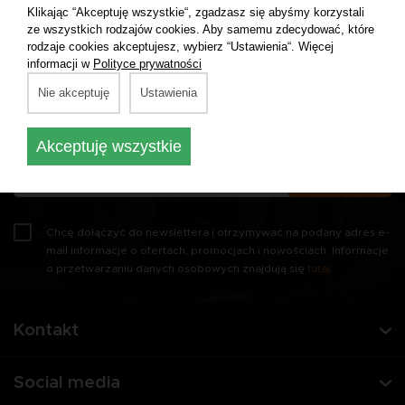
Klikając “Akceptuję wszystkie“, zgadzasz się abyśmy korzystali
ze wszystkich rodzajów cookies. Aby samemu zdecydować, które
Newsletter
rodzaje cookies akceptujesz, wybierz “Ustawienia“. Więcej
informacji w
Polityce prywatności
Otrzymaj 10% zniżki na swoje pierwsze
Nie akceptuję
Ustawienia
zamówienie w naszym sklepie!
Akceptuję wszystkie
Zapisz się
Chcę dołączyć do newslettera i otrzymywać na podany adres e-
mail informacje o ofertach, promocjach i nowościach. Informacje
o przetwarzaniu danych osobowych znajdują się
tutaj
.
Kontakt
Social media