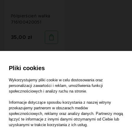
Półpierścień wałka
716100420051
35,00 zł
Pliki cookies
1 - 1 z 1 ofert
Informacja o plasowaniu wyników wyszukiwania
tutaj
Wykorzystujemy pliki cookie w celu dostosowania oraz
personalizacji zawartości i reklam, umożliwienia funkcji
społecznościowych i analizy ruchu na stronie.
Informacje dotyczące sposobu korzystania z naszej witryny
przekazujemy partnerom w obszarach mediów
społecznościowych, reklamy oraz analizy danych. Partnerzy mogą
łączyć te informacje z innymi danymi otrzymanymi od Ciebie lub
uzyskanymi w trakcie korzystania z ich usług.