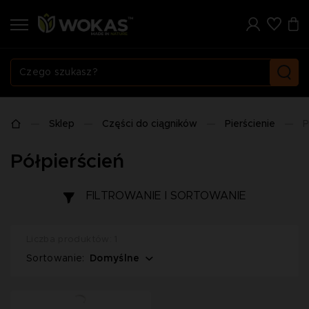
Sklep
Części do ciągników
Pierścienie
P
Półpierścień
FILTROWANIE I SORTOWANIE
Liczba produktów: 1
Domyślne
Sortowanie: