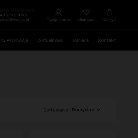
omoc w wyborze?
48 530 531 561
Ulubione
Twoje konto
Koszyk
zesci@wokas.pl
% Promocje
Aktualności
Kariera
Kontakt
Domyślne
Sortowanie: