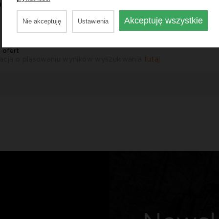
 zł
Akceptuję wszystkie
Nie akceptuję
Ustawienia
4 ofert
acja o plasowaniu wyników wyszukiwania
tutaj