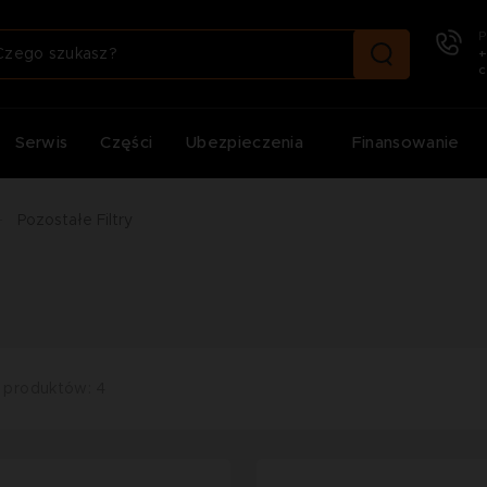
P
+
c
Serwis
Części
Ubezpieczenia
Finansowanie
Pozostałe Filtry
 produktów: 4